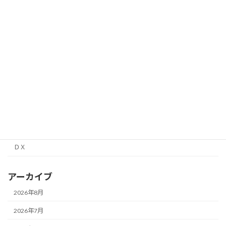
教育
朝礼ミーティング
未分類
理科実験教室
行政書士
補助金
面接経験レポート
高校情報１
ＤＸ
アーカイブ
2026年8月
2026年7月