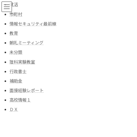
コ
ナ
就活
ン
ビ
市町村
テ
ゲ
ン
ー
情報セキュリティ最前線
ツ
シ
教育
へ
ョ
ブログ
ス
ン
朝礼ミーティング
キ
に
ッ
移
未分類
プ
動
トップ
ブログ
2026年6月
理科実験教室
行政書士
2026年6月
補助金
面接経験レポート
朝礼ミーティングに使える話 7/1
高校情報１
朝礼ミーティング
2026年6月30日
ＤＸ
「京都市右京区で補助金」、「著作権相談」
「京都の外国人ビザ申請サポート」、「京都の
食品衛生許可・風俗営業許可申請サポート」、
「車庫証明」、「丁種封印」、「CCUS」、