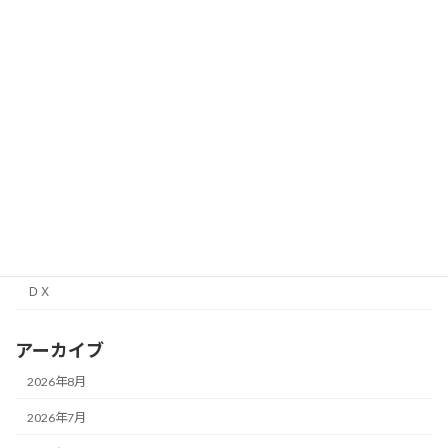
教育
朝礼ミーティング
未分類
理科実験教室
行政書士
補助金
面接経験レポート
高校情報１
ＤＸ
アーカイブ
2026年8月
2026年7月