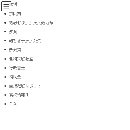
コ
ナ
就活
ン
ビ
市町村
テ
ゲ
ン
ー
情報セキュリティ最前線
ツ
シ
教育
へ
ョ
ブログ
ス
ン
朝礼ミーティング
キ
に
ッ
移
未分類
プ
動
トップ
ブログ
2026年6月
理科実験教室
行政書士
2026年6月
補助金
面接経験レポート
朝礼ミーティングに使える話 ６/26
高校情報１
朝礼ミーティング
2026年6月25日
ＤＸ
「京都市右京区で補助金」、「著作権相談」
「京都の外国人ビザ申請サポート」、「京都の
食品衛生許可・風俗営業許可申請サポート」、
「車庫証明」、「丁種封印」、「CCUS」、