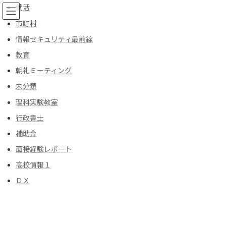
コ
ナ
就活
ン
ビ
市町村
テ
ゲ
ン
ー
情報セキュリティ最前線
ツ
シ
教育
へ
ョ
ブログ
ス
ン
朝礼ミーティング
キ
に
ッ
移
未分類
プ
動
トップ
ブログ
朝礼ミーティング
理科実験教室
朝礼ミーティングに使える話 5/10
行政書士
朝礼ミーティングに使える話
補助金
面接経験レポート
5/10
高校情報１
最
2026年5月9日
2026年5月9日
kiyoshi-officeスタップ
ＤＸ
終
更
「京都市右京区で補助金相談なら」、「京都の外国人ビザ申請サ
新
日
ポート」、「京都の食品衛生許可・風俗営業許可申請サポー
時
ト」、「車庫証明」、「丁種封印」、「CCUS」、「建設業申請」