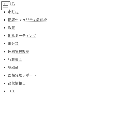
コ
ナ
就活
ン
ビ
市町村
テ
ゲ
ン
ー
情報セキュリティ最前線
ツ
シ
教育
へ
ョ
ブログ
ス
ン
朝礼ミーティング
キ
に
ッ
移
未分類
プ
動
トップ
ブログ
今日は何の日？
理科実験教室
９月9日-記念日 助成金、補助金情報を今後配信予定
行政書士
９月9日-記念日 助成金、補助金
補助金
面接経験レポート
情報を今後配信予定
高校情報１
最
2025年9月8日
2025年9月8日
kiyoshi-officeスタップ
ＤＸ
終
更
今日は何の日？
新
日
時