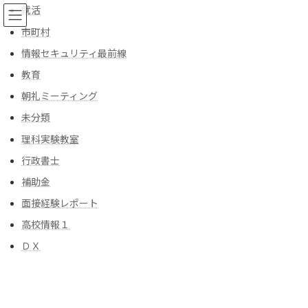
コ
ナ
就活
ン
ビ
市町村
テ
ゲ
ン
ー
情報セキュリティ最前線
ツ
シ
教育
へ
ョ
ブログ
ス
ン
朝礼ミーティング
キ
に
ッ
移
未分類
プ
動
トップ
ブログ
kyoto
京都の旅 – 京都 特別編（友禅） 第1回
理科実験教室
行政書士
京都の旅 – 京都 特別編（友
補助金
禅） 第1回
面接経験レポート
高校情報１
最
2024年10月1日
2024年10月1日
kiyoshi-officeスタップ
終
ＤＸ
更
友禅の歴史と起源
新
日
時
友禅染の起源と歴史、宮崎友禅斎の紹介、友禅染がどのように発
:
展してきたかを解説します。