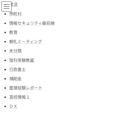
コ
ナ
就活
ン
ビ
市町村
テ
ゲ
ン
ー
情報セキュリティ最前線
ツ
シ
教育
へ
ョ
ブログ
ス
ン
朝礼ミーティング
キ
に
ッ
移
未分類
プ
動
トップ
ブログ
行政書士
理科実験教室
行政書士-チャレンジ-（第１回）退職時期編
行政書士
行政書士-チャレンジ-（第１回）
補助金
面接経験レポート
退職時期編
高校情報１
最
2023年4月28日
2023年6月3日
kiyoshi-officeスタップ
ＤＸ
終
更
（熊さん）今年度、ワイのかわいい甥っこが役所を辞めて行政書
新
日
士を開業することになって、「何から始めればいいのか教えて」っ
時
てきたもんだ。