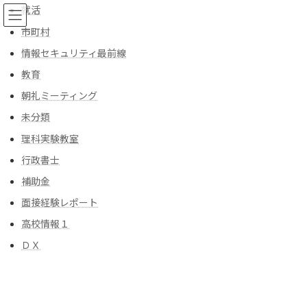
コ
ナ
就活
ン
ビ
市町村
テ
ゲ
ン
ー
情報セキュリティ最前線
ツ
シ
教育
へ
ョ
ブログ
ス
ン
朝礼ミーティング
キ
に
ッ
移
未分類
プ
動
トップ
ブログ
理科実験教室
理科実験教室
行政書士
理科実験教室
補助金
面接経験レポート
新商品発売のお知らせ
高校情報１
理科実験教室
2026年7月27日
ＤＸ
理科実験の現場から生まれたサポートグッズ
「カラーミケリン」を発売しました！ 試験管に
色分けリングを装着し、薬品名を表示できる新
しい識別ツールです。 ラベルを貼る必要がな